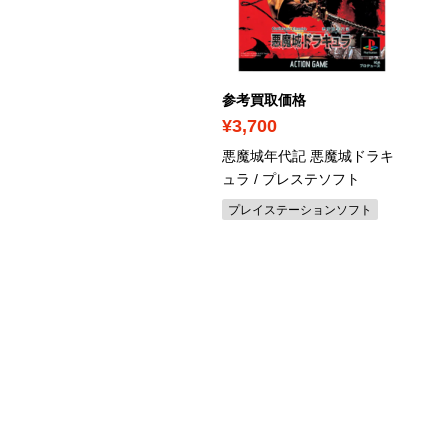
考買取価格
参考買取価格
3,180
¥3,700
レヨンしんちゃん『オラ
悪魔城年代記 悪魔城ドラキ
博士の夏休み』～おわら
ュラ
/ プレステソフト
い七日間の旅～ 特別限定
プレイステーションソフト
/ NEOS-POO6
S4（スペシャルエディショ
）