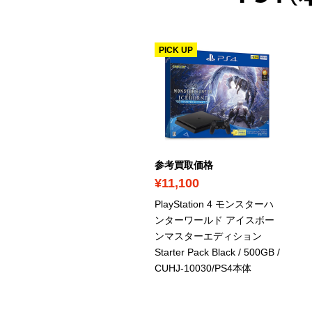
PICK UP
考買取価格
参考買取価格
10,200
¥11,100
S4 / 1TB / ジェット・ブラ
PlayStation 4 モンスターハ
ク
/ CUH-2000BB01/PS4
ンターワールド アイスボー
体
ンマスターエディション
Starter Pack Black / 500GB
/
CUHJ-10030/PS4本体