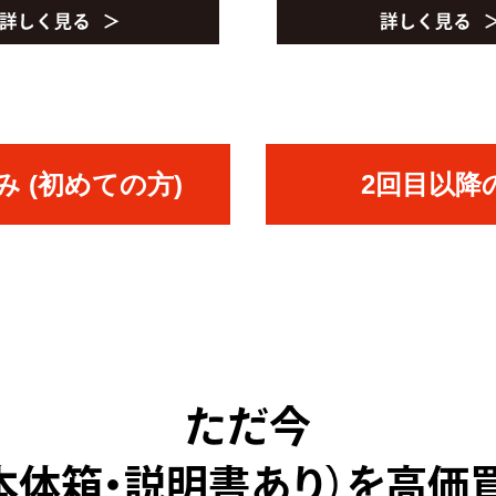
 (初めての方)
2回目以降
ただ今
（本体箱・説明書あり）を高価