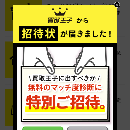
ネットでお申込みしたら、箱に売り
たい商品をいろいろ詰めて梱包しま
す。
STEP2 発送
送料無料でご自宅から発送！佐川急
便がご自宅まで引き取りに伺いま
す。
STEP3 ご入金
査定結果はメールでお知らせ。査定
結果がOKなら金額をお支払い！