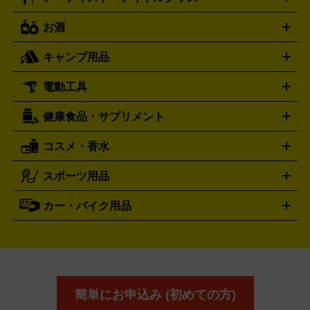
VTuberグッズ
缶バッジ
アクリルグッズ
ラバスト
タペス
Diesel
ARMANI
FENDI
トリー
抱き枕カバー
おもちゃ買取の詳細はこちら
一番くじ
ぬいぐるみ
トレーディングカード買取の詳細はこちら
フランクミュラー
グッチ
ゲーム買取の詳細はこちら
FRANCK MULLER
GUCCI
お酒
ライブDVD・Blu-ray
映像ソフト
アイドルCD
写真集
ペン
ハミルトン
ハリー･ウィンストン
Hamilton
Harry Winston
ライト
タオル
アニメ・キャラクターグッズ
Tシャツ
パーカー
はっぴ
生写真
ジャー
キャンプ用品
エルメス
ルミノックス
HERMES
LUMINOX
ウイスキー
ワイン
ブランデー
日本酒・焼酎
各種アルコ
ジ
アクリルキーホルダー
買取の詳細はこちら
トートバッグ
リュック
缶バッ
ール
ジ
ベースボールシャツ
うちわ
電動工具
テント・タープ
時計買取の詳細はこちら
寝袋・キャンプ寝具
ザック・リュック
発電
機
ナイフ
バーナー・バーベキューコンロ
お酒買取の詳細はこちら
ランタン・ライ
アーティスト・アイドルグッズ
健康食品・サプリメント
穴あけ・締付工具
切断工具
研磨工具
電動工具・充電工具
ト
クッカー・調理器具
キャンプテーブル・椅子
登山靴・ト
買取の詳細はこちら
レッキングシューズ
アウトドア用品
コスメ・香水
サントリー
アサヒ
MLM
サントリーウエルネス
カルピス
ハンディGPS、レインウエアなど
電動工具買取の詳細はこちら
スポーツ用品
SK-II
健康食品・サプリメント
シャネル
ドゥ・ラ・メール
キャンプ用品買取の詳細はこちら
エスケーツー
CHANEL
資生堂
買取の詳細はこちら
ポーラ
アディクション
DE LA MER
SHISEIDO
POLA
カー・バイク用品
ゴルフクラブ・ゴルフ用品
ドライバー
アイアンセット
フェ
アユーラ
アールエムケー
アルビ
ADDICTION
AYURA
RMK
アウェイウッド
ウェッジ
パター
ユーティリティ
テニス
オン
アンプリチュード
イヴ・サンローラ
ALBION
Amplitude
タイヤ
ブレーキパーツ
カーナビ
クラッチ
ドライブレコ
ラケット
バドミントンラケット
ン
イプサ
エスティローダー
YVES SAINT LAURENT
IPSA
ーダー
カーオーディオ
エスト
エレガンス
エリクシ
ESTEE LAUDER
est
Elégance
ール
オッペン化粧品
オバジ
花王
カネ
ELIXIR
Obagi
Kao
ボウ
KANEBO
簡単にお申込み (初めての方)