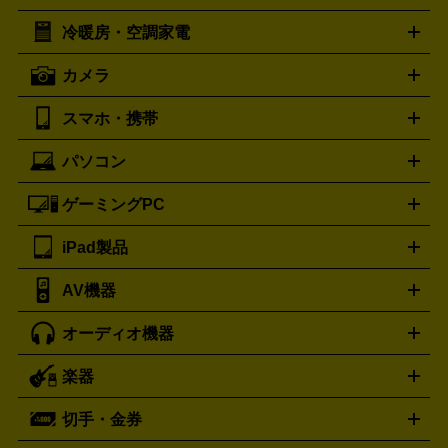
イスケア
ボディケア
マッサージ機
電気シェーバー
電動
トリー バーチ
ロレックス
TORY BURCH
ROLEX
冷暖房・空調家電
オーブンレンジ・電子レンジ
炊飯器・精米機
ホットプレー
歯ブラシ
オメガ
アンテプリマ
OMEGA
ANTEPRIMA
ト・たこ焼き器
ホームベーカリー
電気圧力鍋
ミキサー・カ
カメラ
バレンシアガ
ストーブ
ファンヒーター
電気ヒーター
ふとん乾燥機
加
ッター
調理家電
BALENCIAGA
美容機器の詳細はこちら
ワインセラー
湿器、除湿器
空気清浄器
扇風機
サーキュレーター
ボッテガ・ヴェネタ
バーバリー
Bottega Veneta
BURBERRY
スマホ・携帯
ニコン
Canon
ソニー
富士フイルム
オリンパス
パナソニ
キッチン家電買取の
ブルガリ
カルティエ
BVLGARI
Cartier
ック
一眼レフカメラ
家電買取の詳細はこちら
コンパクトデジカメ（コンデジ）
ミラ
詳細はこちら
パソコン
ドルチェ＆ガッバーナ
フェンディ
Dolce&Gabbana
FENDI
iPhone
Xperia
Android
携帯電話
ポータブル充電器
スマ
ーレス一眼
一眼レフ レンズ各種
レンズフィルター
一脚・
ートフォンアクセサリー
三脚
ロエベ
ティファニー
Loewe
Tiffany&Co.
ゲーミングPC
ノートパソコン
デスクトップパソコン
Mac
パソコンパー
ツ
PCモニター
スマホ・携帯買取の詳細はこちら
パソコン周辺機器
電子ブックリーダー
プ
カメラ買取の詳細はこちら
ブランド品買取の詳細はこちら
iPad製品
デスクトップ
ノートパソコン
PCパーツ
周辺機器
リンター
AV機器
iPad
iPad Pro
ゲーミングPC買取の詳細はこちら
iPad Air
iPad mini
パソコン買取の詳細はこちら
オーディオ機器
ブルーレイ・DVDレコーダー
iPad製品買取の詳細はこちら
音楽プレイヤー
プロジェクタ
ー
ラジカセ
ラジオ
ミニコンポ・システムコンポ
ビデオ
楽器
スピーカー
プリメインアンプ
レコードプレーヤー・ターンテ
デッキ
カラオケ機器
テレビ
ブルーレイ・DVDプレーヤ
ーブル
CDプレイヤー
イヤホン
真空管アンプ
オープンリ
ー
マイク
リモコン
ICレコーダー
記録メディア
映像用
切手・金券
ギター
ベース
アコギ
バイオリン
サックス
フルート
ールデッキ
ヘッドホン
チューナー
AVアンプ
MDプレーヤ
ケーブル
キーボード
アンプ
エフェクター
ー
イコライザー
DATデッキ
ホームシアター・サラウンドセ