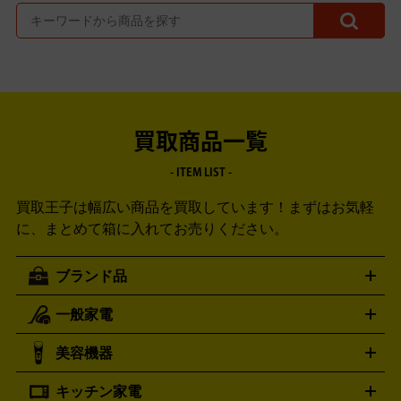
買取商品一覧
- ITEM LIST -
買取王子は幅広い商品を買取しています！
まずはお気軽
に、まとめて箱に入れてお売りください。
ブランド品
一般家電
ルイ・ヴィトン
エルメス
LOUIS VUITTON
HERMES
シャネル
グッチ
コーチ
CHANEL
GUCCI
COACH
美容機器
掃除機
アイロン
ミシン
電話機・FAX
電池・充電池
プラダ
フェリージ
ゴヤール
PRADA
Felisi
GOYARD
キッチン家電
ポーター
美顔器
脱毛器
家電買取の詳細はこちら
ヘアドライヤー
トゥミ
ヘアアイロン
EMS
フェ
PORTER
TUMI