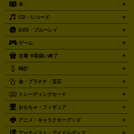
本
切手シート
クオカード
テレホンカード
ANA（全日空）株
ット
ウーファー
AV機器買取の詳細はこちら
ワイヤレス・ポータブルスピーカー
スマー
主優待券
JCBギフトカード
楽器買取の詳細はこちら
はがき・年賀状
トスピーカー
交換針・カートリッジ
音響用ケーブル
記録媒
CD・レコード
漫画・コミック
小説
ビジネス書
医学書・教育書
哲学・
体
人文書
趣味・暮らし本
切手・金券買取の詳細はこちら
写真集・絵本
DVD・ブルーレイ
J-POP
アニメ・ゲーム
サウンドトラック
ロック
ハード
オーディオ買取の詳細はこちら
ロック・ヘヴィーメタル
本買取の詳細はこちら
ジャズ
クラシック
ソウル・R＆
ゲーム
映画
ドラマ
アニメ
ミュージックビデオ
アイドル
スポ
B
歌謡曲・演歌
洋楽
K-POP
ブルース・カントリー
ヒッ
ーツ
お笑い
ドキュメンタリー
舞台・ステージ
プホップ
ダンス・エレクトロニカ
フュージョン
ワール
古着 ※取扱い終了
ニンテンドー Switch2
ニンテンドー Switch
ド
ヒーリング・ニューエイジ
キッズ・ファミリー
日本の伝
スイッチ2
スイッチ
ニンテンドー 3DS
DVD買取の詳細はこちら
ニンテンドー DS
PS5
PS4
統芸能・芸能
カラオケ
スポーツ・カルチャー
プレステ5
時計
PS3
PS Vita
PSP
PS4 pro
PS2
プレステ4
プレステ3
古着買取の詳細はこちら
プレイステーション
PS VR
ゲームボーイ
ゲームボーイア
CD・レコード買取の詳細はこちら
金・プラチナ・宝石
ドバンス
ロレックス
Wii
Wii U
オメガ
ゲームキューブ
XBOX One
XBOX
ROLEX
OMEGA
One X
XBOX One S
XBOX 360
ファミコン
スーパーファ
タグホイヤー
カシオ
セイコー
TAG Heuer
SEIKO
CASIO
トレーディングカード
ゴールド
インゴット
コイン・金貨
メダル・記念品
ジュ
ミコン
ニンテンドー64
セガサターン
ドリームキャスト
G-SHOCK
パネライ
カルティエ
Gショック
Panerai
Cartier
エリー・宝石
シルバーアクセサリー
銀食器・カトラリー
PCエンジン
ネオジオ
メガドライブ
PCゲーム
ゲームパッ
おもちゃ・フィギュア
スウォッチ
ポケモンカード
遊戯王
センチュリー
ワンピースカード
デュエルマスター
Swatch
CENTURY
ド
メモリーカード
アーケードスティック
レーシングコント
ズ
ホロライブ オフィシャルカードゲーム
サプライ品
未開
ローラー
ヘッドセット
amiibo
ニンテンドークラシックミニ
タイメックス
シチズン
プレゲ
TIMEX
CITIZEN
Breguet
アニメ・キャラクターグッズ
フィギュア
プラモデル
ミニカー
レトロトイ
エアガン・
封ボックス
金・プラチナ買取の詳細はこちら
未開封パック
その他カードゲーム
その他コレク
ファミコン
ニンテンドークラシックミニスーパーファミコン
ブルガリ
ダニエル・ウェリントン
BVLGARI
Daniel Wellington
モデルガン
ドール
鉄道模型
ションカード
メガドライブミニ
レトロフリーク
レトロゲーム互換機
アーティスト・アイドルグッズ
ディーゼル
アルマーニ
フェンディ