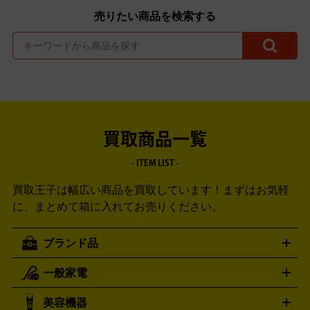
売りたい商品を検索する
買取商品一覧
- ITEM LIST -
買取王子は幅広い商品を買取しています！
まずはお気軽
に、まとめて箱に入れてお売りください。
ブランド品
一般家電
ルイ・ヴィトン
エルメス
LOUIS VUITTON
HERMES
シャネル
グッチ
コーチ
CHANEL
GUCCI
COACH
美容機器
掃除機
アイロン
ミシン
電話機・FAX
電池・充電池