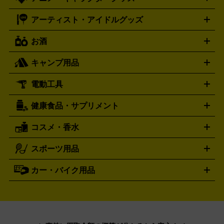
フィギュア
プラモデル
ミニカー
レトロトイ
エアガン・
封ボックス
金・プラチナ買取の詳細はこちら
未開封パック
その他カードゲーム
その他コレク
ファミコン
ニンテンドークラシックミニスーパーファミコン
ブルガリ
ダニエル・ウェリントン
BVLGARI
Daniel Wellington
モデルガン
ドール
鉄道模型
ションカード
メガドライブミニ
レトロフリーク
レトロゲーム互換機
アーティスト・アイドルグッズ
ディーゼル
アルマーニ
フェンディ
VTuberグッズ
缶バッジ
アクリルグッズ
ラバスト
タペス
Diesel
ARMANI
FENDI
トリー
抱き枕カバー
おもちゃ買取の詳細はこちら
一番くじ
ぬいぐるみ
トレーディングカード買取の詳細はこちら
フランクミュラー
グッチ
ゲーム買取の詳細はこちら
FRANCK MULLER
GUCCI
お酒
ライブDVD・Blu-ray
映像ソフト
アイドルCD
写真集
ペン
ハミルトン
ハリー･ウィンストン
Hamilton
Harry Winston
ライト
タオル
アニメ・キャラクターグッズ
Tシャツ
パーカー
はっぴ
生写真
ジャー
キャンプ用品
エルメス
ルミノックス
HERMES
LUMINOX
ウイスキー
ワイン
ブランデー
日本酒・焼酎
各種アルコ
ジ
アクリルキーホルダー
買取の詳細はこちら
トートバッグ
リュック
缶バッ
ール
ジ
ベースボールシャツ
うちわ
電動工具
テント・タープ
時計買取の詳細はこちら
寝袋・キャンプ寝具
ザック・リュック
発電
機
ナイフ
バーナー・バーベキューコンロ
お酒買取の詳細はこちら
ランタン・ライ
アーティスト・アイドルグッズ
健康食品・サプリメント
穴あけ・締付工具
切断工具
研磨工具
電動工具・充電工具
ト
クッカー・調理器具
キャンプテーブル・椅子
登山靴・ト
買取の詳細はこちら
レッキングシューズ
アウトドア用品
コスメ・香水
サントリー
アサヒ
MLM
サントリーウエルネス
カルピス
ハンディGPS、レインウエアなど
電動工具買取の詳細はこちら
スポーツ用品
SK-II
健康食品・サプリメント
シャネル
ドゥ・ラ・メール
キャンプ用品買取の詳細はこちら
エスケーツー
CHANEL
資生堂
買取の詳細はこちら
ポーラ
アディクション
DE LA MER
SHISEIDO
POLA
カー・バイク用品
ゴルフクラブ・ゴルフ用品
ドライバー
アイアンセット
フェ
アユーラ
アールエムケー
アルビ
ADDICTION
AYURA
RMK
アウェイウッド
ウェッジ
パター
ユーティリティ
テニス
オン
アンプリチュード
イヴ・サンローラ
ALBION
Amplitude
タイヤ
ブレーキパーツ
カーナビ
クラッチ
ドライブレコ
ラケット
バドミントンラケット
ン
イプサ
エスティローダー
YVES SAINT LAURENT
IPSA
ーダー
カーオーディオ
エスト
エレガンス
エリクシ
ESTEE LAUDER
est
Elégance
ール
オッペン化粧品
オバジ
花王
カネ
ELIXIR
Obagi
Kao