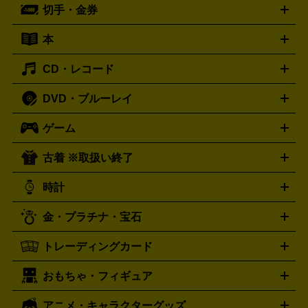
切手・金券
ギター
ベース
アコギ
バイオリン
サックス
フルート
ールデッキ
ヘッドホン
チューナー
AVアンプ
MDプレーヤ
ケーブル
キーボード
アンプ
エフェクター
ー
イコライザー
DATデッキ
ホームシアター・サラウンドセ
本
切手シート
クオカード
テレホンカード
ANA（全日空）株
ット
ウーファー
AV機器買取の詳細はこちら
ワイヤレス・ポータブルスピーカー
スマー
主優待券
JCBギフトカード
楽器買取の詳細はこちら
はがき・年賀状
トスピーカー
交換針・カートリッジ
音響用ケーブル
記録媒
CD・レコード
漫画・コミック
小説
ビジネス書
医学書・教育書
哲学・
体
人文書
趣味・暮らし本
切手・金券買取の詳細はこちら
写真集・絵本
DVD・ブルーレイ
J-POP
アニメ・ゲーム
サウンドトラック
ロック
ハード
オーディオ買取の詳細はこちら
ロック・ヘヴィーメタル
本買取の詳細はこちら
ジャズ
クラシック
ソウル・R＆
ゲーム
映画
ドラマ
アニメ
ミュージックビデオ
アイドル
スポ
B
歌謡曲・演歌
洋楽
K-POP
ブルース・カントリー
ヒッ
ーツ
お笑い
ドキュメンタリー
舞台・ステージ
プホップ
ダンス・エレクトロニカ
フュージョン
ワール
古着 ※取扱い終了
ニンテンドー Switch2
ニンテンドー Switch
ド
ヒーリング・ニューエイジ
キッズ・ファミリー
日本の伝
スイッチ2
スイッチ
ニンテンドー 3DS
DVD買取の詳細はこちら
ニンテンドー DS
PS5
PS4
統芸能・芸能
カラオケ
スポーツ・カルチャー
プレステ5
時計
PS3
PS Vita
PSP
PS4 pro
PS2
プレステ4
プレステ3
古着買取の詳細はこちら
プレイステーション
PS VR
ゲームボーイ
ゲームボーイア
CD・レコード買取の詳細はこちら
金・プラチナ・宝石
ドバンス
ロレックス
Wii
Wii U
オメガ
ゲームキューブ
XBOX One
XBOX
ROLEX
OMEGA
One X
XBOX One S
XBOX 360
ファミコン
スーパーファ
タグホイヤー
カシオ
セイコー
TAG Heuer
SEIKO
CASIO
トレーディングカード
ゴールド
インゴット
コイン・金貨
メダル・記念品
ジュ
ミコン
ニンテンドー64
セガサターン
ドリームキャスト
G-SHOCK
パネライ
カルティエ
Gショック
Panerai
Cartier
エリー・宝石
シルバーアクセサリー
銀食器・カトラリー
PCエンジン
ネオジオ
メガドライブ
PCゲーム
ゲームパッ
おもちゃ・フィギュア
スウォッチ
ポケモンカード
遊戯王
センチュリー
ワンピースカード
デュエルマスター
Swatch
CENTURY
ド
メモリーカード
アーケードスティック
レーシングコント
ズ
ホロライブ オフィシャルカードゲーム
サプライ品
未開
ローラー
ヘッドセット
amiibo
ニンテンドークラシックミニ
タイメックス
シチズン
プレゲ
TIMEX
CITIZEN
Breguet
アニメ・キャラクターグッズ