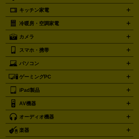
プラダ
フェリージ
ゴヤール
PRADA
Felisi
GOYARD
キッチン家電
ポーター
美顔器
脱毛器
家電買取の詳細はこちら
ヘアドライヤー
トゥミ
ヘアアイロン
EMS
フェ
PORTER
TUMI
イスケア
ボディケア
マッサージ機
電気シェーバー
電動
トリー バーチ
ロレックス
TORY BURCH
ROLEX
冷暖房・空調家電
オーブンレンジ・電子レンジ
炊飯器・精米機
ホットプレー
歯ブラシ
オメガ
アンテプリマ
OMEGA
ANTEPRIMA
ト・たこ焼き器
ホームベーカリー
電気圧力鍋
ミキサー・カ
カメラ
バレンシアガ
ストーブ
ファンヒーター
電気ヒーター
ふとん乾燥機
加
ッター
調理家電
BALENCIAGA
美容機器の詳細はこちら
ワインセラー
湿器、除湿器
空気清浄器
扇風機
サーキュレーター
ボッテガ・ヴェネタ
バーバリー
Bottega Veneta
BURBERRY
スマホ・携帯
ニコン
Canon
ソニー
富士フイルム
オリンパス
パナソニ
キッチン家電買取の
ブルガリ
カルティエ
BVLGARI
Cartier
ック
一眼レフカメラ
家電買取の詳細はこちら
コンパクトデジカメ（コンデジ）
ミラ
詳細はこちら
パソコン
ドルチェ＆ガッバーナ
フェンディ
Dolce&Gabbana
FENDI
iPhone
Xperia
Android
携帯電話
ポータブル充電器
スマ
ーレス一眼
一眼レフ レンズ各種
レンズフィルター
一脚・
ートフォンアクセサリー
三脚
ロエベ
ティファニー
Loewe
Tiffany&Co.
ゲーミングPC
ノートパソコン
デスクトップパソコン
Mac
パソコンパー
ツ
PCモニター
スマホ・携帯買取の詳細はこちら
パソコン周辺機器
電子ブックリーダー
プ
カメラ買取の詳細はこちら
ブランド品買取の詳細はこちら
iPad製品
デスクトップ
ノートパソコン
PCパーツ
周辺機器
リンター
AV機器
iPad
iPad Pro
ゲーミングPC買取の詳細はこちら
iPad Air
iPad mini
パソコン買取の詳細はこちら
オーディオ機器
ブルーレイ・DVDレコーダー
iPad製品買取の詳細はこちら
音楽プレイヤー
プロジェクタ
ー
ラジカセ
ラジオ
ミニコンポ・システムコンポ
ビデオ
楽器
スピーカー
プリメインアンプ
レコードプレーヤー・ターンテ
デッキ
カラオケ機器
テレビ
ブルーレイ・DVDプレーヤ
ーブル
CDプレイヤー
イヤホン
真空管アンプ
オープンリ
ー
マイク
リモコン
ICレコーダー
記録メディア
映像用