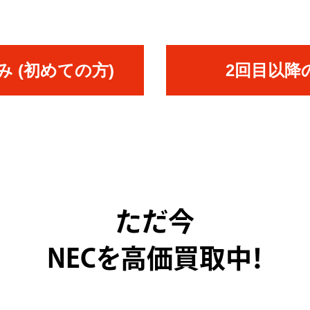
 (初めての方)
2回目以降
ただ今
NECを高価買取中！