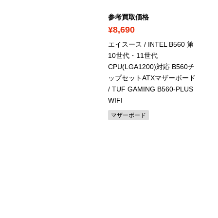
考買取価格
参考買取価格
15,000
¥8,690
 / OptiPlex 9010 / Core
エイスース / INTEL B560 第
 / SSD 128GB / メモリ
10世代・11世代
GB
CPU(LGA1200)対応 B560チ
ップセットATXマザーボード
ル
/ TUF GAMING B560-PLUS
WIFI
マザーボード