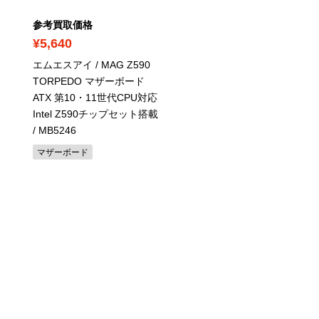
参考買取価格
参考買取価格
¥5,640
¥59,800
エムエスアイ / MAG Z590
パナソニック / Let's note
TORPEDO マザーボード
CF-LV8 / Core i5 / メモリ
ATX 第10・11世代CPU対応
8GB / SSD:256GB / 14.
Intel Z590チップセット搭載
Microsoft Office
/ MB5246
パナソニック
マザーボード