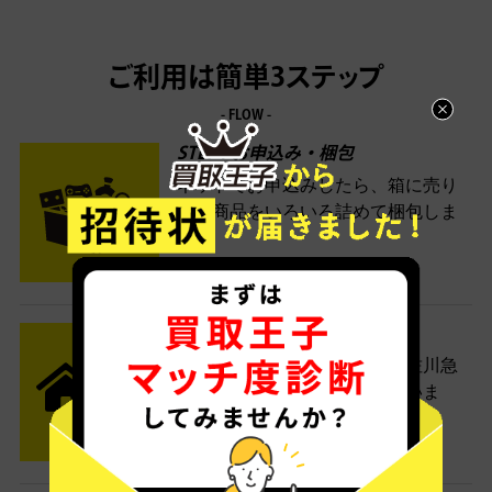
ご利用は簡単3ステップ
- FLOW -
STEP1 お申込み・梱包
ネットでお申込みしたら、箱に売り
たい商品をいろいろ詰めて梱包しま
す。
STEP2 発送
送料無料でご自宅から発送！佐川急
便がご自宅まで引き取りに伺いま
す。