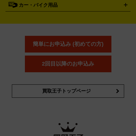
資生堂
買取の詳細はこちら
ポーラ
アディクション
DE LA MER
SHISEIDO
POLA
カー・バイク用品
ゴルフクラブ・ゴルフ用品
ドライバー
アイアンセット
フェ
アユーラ
アールエムケー
アルビ
ADDICTION
AYURA
RMK
アウェイウッド
ウェッジ
パター
ユーティリティ
テニス
オン
アンプリチュード
イヴ・サンローラ
ALBION
Amplitude
タイヤ
ブレーキパーツ
カーナビ
クラッチ
ドライブレコ
ラケット
バドミントンラケット
ン
イプサ
エスティローダー
YVES SAINT LAURENT
IPSA
ーダー
カーオーディオ
エスト
エレガンス
エリクシ
ESTEE LAUDER
est
Elégance
ール
オッペン化粧品
オバジ
花王
カネ
ELIXIR
Obagi
Kao
ボウ
KANEBO
簡単にお申込み (初めての方)
コスメ・香水買取の
詳細はこちら
2回目以降のお申込み
買取王子トップページ