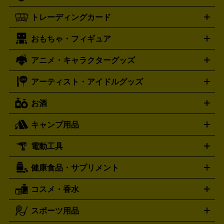
One X
XBOX One S
XBOX 360
ファミコン
スーパーファ
タグホイヤー
カシオ
セイコー
TAG Heuer
SEIKO
CASIO
トレーディングカード
ゴールド
インゴット
コイン・金貨
メダル・記念品
ジュ
ミコン
ニンテンドー64
セガサターン
ドリームキャスト
G-SHOCK
パネライ
カルティエ
Gショック
Panerai
Cartier
エリー・宝石
シルバーアクセサリー
銀食器・カトラリー
PCエンジン
ネオジオ
メガドライブ
PCゲーム
ゲームパッ
おもちゃ・フィギュア
スウォッチ
ポケモンカード
遊戯王
センチュリー
ワンピースカード
デュエルマスター
Swatch
CENTURY
ド
メモリーカード
アーケードスティック
レーシングコント
ズ
ホロライブ オフィシャルカードゲーム
サプライ品
未開
ローラー
ヘッドセット
amiibo
ニンテンドークラシックミニ
タイメックス
シチズン
プレゲ
TIMEX
CITIZEN
Breguet
アニメ・キャラクターグッズ
フィギュア
プラモデル
ミニカー
レトロトイ
エアガン・
封ボックス
金・プラチナ買取の詳細はこちら
未開封パック
その他カードゲーム
その他コレク
ファミコン
ニンテンドークラシックミニスーパーファミコン
ブルガリ
ダニエル・ウェリントン
BVLGARI
Daniel Wellington
モデルガン
ドール
鉄道模型
ションカード
メガドライブミニ
レトロフリーク
レトロゲーム互換機
アーティスト・アイドルグッズ
ディーゼル
アルマーニ
フェンディ
VTuberグッズ
缶バッジ
アクリルグッズ
ラバスト
タペス
Diesel
ARMANI
FENDI
トリー
抱き枕カバー
おもちゃ買取の詳細はこちら
一番くじ
ぬいぐるみ
トレーディングカード買取の詳細はこちら
フランクミュラー
グッチ
ゲーム買取の詳細はこちら
FRANCK MULLER
GUCCI
お酒
ライブDVD・Blu-ray
映像ソフト
アイドルCD
写真集
ペン
ハミルトン
ハリー･ウィンストン
Hamilton
Harry Winston
ライト
タオル
アニメ・キャラクターグッズ
Tシャツ
パーカー
はっぴ
生写真
ジャー
キャンプ用品
エルメス
ルミノックス
HERMES
LUMINOX
ウイスキー
ワイン
ブランデー
日本酒・焼酎
各種アルコ
ジ
アクリルキーホルダー
買取の詳細はこちら
トートバッグ
リュック
缶バッ
ール
ジ
ベースボールシャツ
うちわ
電動工具
テント・タープ
時計買取の詳細はこちら
寝袋・キャンプ寝具
ザック・リュック
発電
機
ナイフ
バーナー・バーベキューコンロ
お酒買取の詳細はこちら
ランタン・ライ
アーティスト・アイドルグッズ
健康食品・サプリメント
穴あけ・締付工具
切断工具
研磨工具
電動工具・充電工具
ト
クッカー・調理器具
キャンプテーブル・椅子
登山靴・ト
買取の詳細はこちら
レッキングシューズ
アウトドア用品
コスメ・香水
サントリー
アサヒ
MLM
サントリーウエルネス
カルピス
ハンディGPS、レインウエアなど
電動工具買取の詳細はこちら
スポーツ用品
SK-II
健康食品・サプリメント
シャネル
ドゥ・ラ・メール
キャンプ用品買取の詳細はこちら
エスケーツー
CHANEL