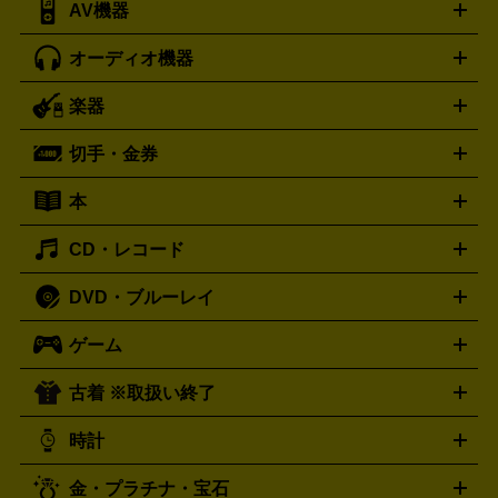
AV機器
iPad
iPad Pro
ゲーミングPC買取の詳細はこちら
iPad Air
iPad mini
パソコン買取の詳細はこちら
オーディオ機器
ブルーレイ・DVDレコーダー
iPad製品買取の詳細はこちら
音楽プレイヤー
プロジェクタ
ー
ラジカセ
ラジオ
ミニコンポ・システムコンポ
ビデオ
楽器
スピーカー
プリメインアンプ
レコードプレーヤー・ターンテ
デッキ
カラオケ機器
テレビ
ブルーレイ・DVDプレーヤ
ーブル
CDプレイヤー
イヤホン
真空管アンプ
オープンリ
ー
マイク
リモコン
ICレコーダー
記録メディア
映像用
切手・金券
ギター
ベース
アコギ
バイオリン
サックス
フルート
ールデッキ
ヘッドホン
チューナー
AVアンプ
MDプレーヤ
ケーブル
キーボード
アンプ
エフェクター
ー
イコライザー
DATデッキ
ホームシアター・サラウンドセ
本
切手シート
クオカード
テレホンカード
ANA（全日空）株
ット
ウーファー
AV機器買取の詳細はこちら
ワイヤレス・ポータブルスピーカー
スマー
主優待券
JCBギフトカード
楽器買取の詳細はこちら
はがき・年賀状
トスピーカー
交換針・カートリッジ
音響用ケーブル
記録媒
CD・レコード
漫画・コミック
小説
ビジネス書
医学書・教育書
哲学・
体
人文書
趣味・暮らし本
切手・金券買取の詳細はこちら
写真集・絵本
DVD・ブルーレイ
J-POP
アニメ・ゲーム
サウンドトラック
ロック
ハード
オーディオ買取の詳細はこちら
ロック・ヘヴィーメタル
本買取の詳細はこちら
ジャズ
クラシック
ソウル・R＆
ゲーム
映画
ドラマ
アニメ
ミュージックビデオ
アイドル
スポ
B
歌謡曲・演歌
洋楽
K-POP
ブルース・カントリー
ヒッ
ーツ
お笑い
ドキュメンタリー
舞台・ステージ
プホップ
ダンス・エレクトロニカ
フュージョン
ワール
古着 ※取扱い終了
ニンテンドー Switch2
ニンテンドー Switch
ド
ヒーリング・ニューエイジ
キッズ・ファミリー
日本の伝
スイッチ2
スイッチ
ニンテンドー 3DS
DVD買取の詳細はこちら
ニンテンドー DS
PS5
PS4
統芸能・芸能
カラオケ
スポーツ・カルチャー
プレステ5
時計
PS3
PS Vita
PSP
PS4 pro
PS2
プレステ4
プレステ3
古着買取の詳細はこちら
プレイステーション
PS VR
ゲームボーイ
ゲームボーイア
CD・レコード買取の詳細はこちら
金・プラチナ・宝石
ドバンス
ロレックス
Wii
Wii U
オメガ
ゲームキューブ
XBOX One
XBOX
ROLEX
OMEGA