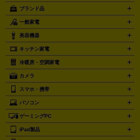
ブランド品
一般家電
ルイ・ヴィトン
エルメス
LOUIS VUITTON
HERMES
シャネル
グッチ
コーチ
CHANEL
GUCCI
COACH
美容機器
掃除機
アイロン
ミシン
電話機・FAX
電池・充電池
プラダ
フェリージ
ゴヤール
PRADA
Felisi
GOYARD
キッチン家電
ポーター
美顔器
脱毛器
家電買取の詳細はこちら
ヘアドライヤー
トゥミ
ヘアアイロン
EMS
フェ
PORTER
TUMI
イスケア
ボディケア
マッサージ機
電気シェーバー
電動
トリー バーチ
ロレックス
TORY BURCH
ROLEX
冷暖房・空調家電
オーブンレンジ・電子レンジ
炊飯器・精米機
ホットプレー
歯ブラシ
オメガ
アンテプリマ
OMEGA
ANTEPRIMA
ト・たこ焼き器
ホームベーカリー
電気圧力鍋
ミキサー・カ
カメラ
バレンシアガ
ストーブ
ファンヒーター
電気ヒーター
ふとん乾燥機
加
ッター
調理家電
BALENCIAGA
美容機器の詳細はこちら
ワインセラー
湿器、除湿器
空気清浄器
扇風機
サーキュレーター
ボッテガ・ヴェネタ
バーバリー
Bottega Veneta
BURBERRY
スマホ・携帯
ニコン
Canon
ソニー
富士フイルム
オリンパス
パナソニ
キッチン家電買取の
ブルガリ
カルティエ
BVLGARI
Cartier
ック
一眼レフカメラ
家電買取の詳細はこちら
コンパクトデジカメ（コンデジ）
ミラ
詳細はこちら
パソコン
ドルチェ＆ガッバーナ
フェンディ
Dolce&Gabbana
FENDI
iPhone
Xperia
Android
携帯電話
ポータブル充電器
スマ
ーレス一眼
一眼レフ レンズ各種
レンズフィルター
一脚・
ートフォンアクセサリー
三脚
ロエベ
ティファニー
Loewe
Tiffany&Co.
ゲーミングPC
ノートパソコン
デスクトップパソコン
Mac
パソコンパー
ツ
PCモニター
スマホ・携帯買取の詳細はこちら
パソコン周辺機器
電子ブックリーダー
プ
カメラ買取の詳細はこちら
ブランド品買取の詳細はこちら
iPad製品
デスクトップ
ノートパソコン
PCパーツ
周辺機器
リンター