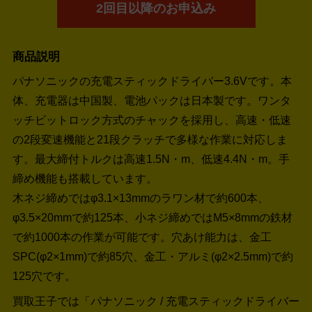
2回目以降のお申込み
商品説明
パナソニックの充電スティックドライバー3.6Vです。本
体、充電器は中国製、電池パックは日本製です。ワンタ
ッチビットロック方式のチャックを採用し、高速・低速
の2段変速機能と21段クラッチで多様な作業に対応しま
す。最大締付トルクは高速1.5N・m、低速4.4N・m。手
締め機能も搭載しています。
木ネジ締めではφ3.1×13mmのラワン材で約600本、
φ3.5×20mmで約125本、小ネジ締めではM5×8mmの鉄材
で約1000本の作業が可能です。穴あけ能力は、金工
SPC(φ2×1mm)で約85穴、金工・アルミ(φ2×2.5mm)で約
125穴です。
買取王子では「パナソニック / 充電スティックドライバー