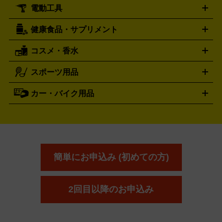
ール
ジ
ベースボールシャツ
うちわ
電動工具
テント・タープ
時計買取の詳細はこちら
寝袋・キャンプ寝具
ザック・リュック
発電
機
ナイフ
バーナー・バーベキューコンロ
お酒買取の詳細はこちら
ランタン・ライ
アーティスト・アイドルグッズ
健康食品・サプリメント
穴あけ・締付工具
切断工具
研磨工具
電動工具・充電工具
ト
クッカー・調理器具
キャンプテーブル・椅子
登山靴・ト
買取の詳細はこちら
レッキングシューズ
アウトドア用品
コスメ・香水
サントリー
アサヒ
MLM
サントリーウエルネス
カルピス
ハンディGPS、レインウエアなど
電動工具買取の詳細はこちら
スポーツ用品
SK-II
健康食品・サプリメント
シャネル
ドゥ・ラ・メール
キャンプ用品買取の詳細はこちら
エスケーツー
CHANEL
資生堂
買取の詳細はこちら
ポーラ
アディクション
DE LA MER
SHISEIDO
POLA
カー・バイク用品
ゴルフクラブ・ゴルフ用品
ドライバー
アイアンセット
フェ
アユーラ
アールエムケー
アルビ
ADDICTION
AYURA
RMK
アウェイウッド
ウェッジ
パター
ユーティリティ
テニス
オン
アンプリチュード
イヴ・サンローラ
ALBION
Amplitude
タイヤ
ブレーキパーツ
カーナビ
クラッチ
ドライブレコ
ラケット
バドミントンラケット
ン
イプサ
エスティローダー
YVES SAINT LAURENT
IPSA
ーダー
カーオーディオ
エスト
エレガンス
エリクシ
ESTEE LAUDER
est
Elégance
ール
オッペン化粧品
オバジ
花王
カネ
ELIXIR
Obagi
Kao
ボウ
KANEBO
簡単にお申込み (初めての方)
コスメ・香水買取の
詳細はこちら
2回目以降のお申込み