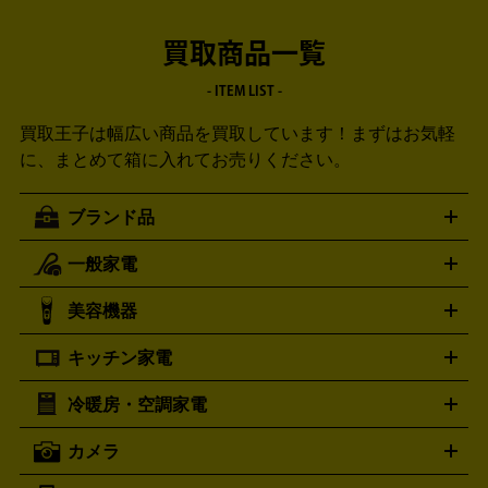
買取商品一覧
- ITEM LIST -
買取王子は幅広い商品を買取しています！
まずはお気軽
に、まとめて箱に入れてお売りください。
ブランド品
一般家電
ルイ・ヴィトン
エルメス
LOUIS VUITTON
HERMES
シャネル
グッチ
コーチ
CHANEL
GUCCI
COACH
美容機器
掃除機
アイロン
ミシン
電話機・FAX
電池・充電池
プラダ
フェリージ
ゴヤール
PRADA
Felisi
GOYARD
キッチン家電
ポーター
美顔器
脱毛器
家電買取の詳細はこちら
ヘアドライヤー
トゥミ
ヘアアイロン
EMS
フェ
PORTER
TUMI
イスケア
ボディケア
マッサージ機
電気シェーバー
電動
トリー バーチ
ロレックス
TORY BURCH
ROLEX
冷暖房・空調家電
オーブンレンジ・電子レンジ
炊飯器・精米機
ホットプレー
歯ブラシ
オメガ
アンテプリマ
OMEGA
ANTEPRIMA
ト・たこ焼き器
ホームベーカリー
電気圧力鍋
ミキサー・カ
カメラ
バレンシアガ
ストーブ
ファンヒーター
電気ヒーター
ふとん乾燥機
加
ッター
調理家電
BALENCIAGA
美容機器の詳細はこちら
ワインセラー
湿器、除湿器
空気清浄器
扇風機
サーキュレーター
ボッテガ・ヴェネタ
バーバリー
Bottega Veneta
BURBERRY