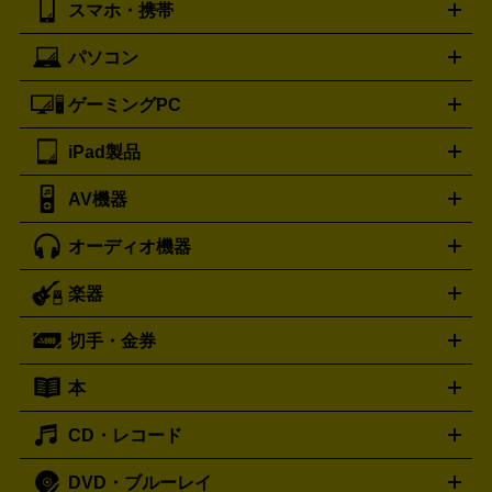
スマホ・携帯
ニコン
Canon
ソニー
富士フイルム
オリンパス
パナソニ
キッチン家電買取の
ブルガリ
カルティエ
BVLGARI
Cartier
ック
一眼レフカメラ
家電買取の詳細はこちら
コンパクトデジカメ（コンデジ）
ミラ
詳細はこちら
パソコン
ドルチェ＆ガッバーナ
フェンディ
Dolce&Gabbana
FENDI
iPhone
Xperia
Android
携帯電話
ポータブル充電器
スマ
ーレス一眼
一眼レフ レンズ各種
レンズフィルター
一脚・
ートフォンアクセサリー
三脚
ロエベ
ティファニー
Loewe
Tiffany&Co.
ゲーミングPC
ノートパソコン
デスクトップパソコン
Mac
パソコンパー
ツ
PCモニター
スマホ・携帯買取の詳細はこちら
パソコン周辺機器
電子ブックリーダー
プ
カメラ買取の詳細はこちら
ブランド品買取の詳細はこちら
iPad製品
デスクトップ
ノートパソコン
PCパーツ
周辺機器
リンター
AV機器
iPad
iPad Pro
ゲーミングPC買取の詳細はこちら
iPad Air
iPad mini
パソコン買取の詳細はこちら
オーディオ機器
ブルーレイ・DVDレコーダー
iPad製品買取の詳細はこちら
音楽プレイヤー
プロジェクタ
ー
ラジカセ
ラジオ
ミニコンポ・システムコンポ
ビデオ
楽器
スピーカー
プリメインアンプ
レコードプレーヤー・ターンテ
デッキ
カラオケ機器
テレビ
ブルーレイ・DVDプレーヤ
ーブル
CDプレイヤー
イヤホン
真空管アンプ
オープンリ
ー
マイク
リモコン
ICレコーダー
記録メディア
映像用
切手・金券
ギター
ベース
アコギ
バイオリン
サックス
フルート
ールデッキ
ヘッドホン
チューナー
AVアンプ
MDプレーヤ
ケーブル
キーボード
アンプ
エフェクター
ー
イコライザー
DATデッキ
ホームシアター・サラウンドセ
本
切手シート
クオカード
テレホンカード
ANA（全日空）株
ット
ウーファー
AV機器買取の詳細はこちら
ワイヤレス・ポータブルスピーカー
スマー
主優待券
JCBギフトカード
楽器買取の詳細はこちら
はがき・年賀状
トスピーカー
交換針・カートリッジ
音響用ケーブル
記録媒
CD・レコード
漫画・コミック
小説
ビジネス書
医学書・教育書
哲学・
体
人文書
趣味・暮らし本
切手・金券買取の詳細はこちら
写真集・絵本
DVD・ブルーレイ
J-POP
アニメ・ゲーム
サウンドトラック
ロック
ハード