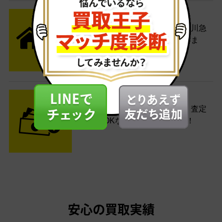
STEP2 発送
送料無料でご自宅から発送！佐川急
便がご自宅まで引き取りに伺いま
す。
STEP3 ご入金
査定結果はメールでお知らせ。査定
結果がOKなら金額をお支払い！
安心の買取実績