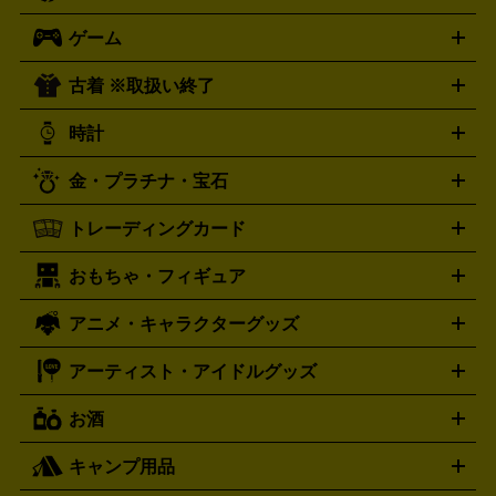
オーディオ買取の詳細はこちら
ロック・ヘヴィーメタル
本買取の詳細はこちら
ジャズ
クラシック
ソウル・R＆
ゲーム
映画
ドラマ
アニメ
ミュージックビデオ
アイドル
スポ
B
歌謡曲・演歌
洋楽
K-POP
ブルース・カントリー
ヒッ
ーツ
お笑い
ドキュメンタリー
舞台・ステージ
プホップ
ダンス・エレクトロニカ
フュージョン
ワール
古着 ※取扱い終了
ニンテンドー Switch2
ニンテンドー Switch
ド
ヒーリング・ニューエイジ
キッズ・ファミリー
日本の伝
スイッチ2
スイッチ
ニンテンドー 3DS
DVD買取の詳細はこちら
ニンテンドー DS
PS5
PS4
統芸能・芸能
カラオケ
スポーツ・カルチャー
プレステ5
時計
PS3
PS Vita
PSP
PS4 pro
PS2
プレステ4
プレステ3
古着買取の詳細はこちら
プレイステーション
PS VR
ゲームボーイ
ゲームボーイア
CD・レコード買取の詳細はこちら
金・プラチナ・宝石
ドバンス
ロレックス
Wii
Wii U
オメガ
ゲームキューブ
XBOX One
XBOX
ROLEX
OMEGA
One X
XBOX One S
XBOX 360
ファミコン
スーパーファ
タグホイヤー
カシオ
セイコー
TAG Heuer
SEIKO
CASIO
トレーディングカード
ゴールド
インゴット
コイン・金貨
メダル・記念品
ジュ
ミコン
ニンテンドー64
セガサターン
ドリームキャスト
G-SHOCK
パネライ
カルティエ
Gショック
Panerai
Cartier
エリー・宝石
シルバーアクセサリー
銀食器・カトラリー
PCエンジン
ネオジオ
メガドライブ
PCゲーム
ゲームパッ
おもちゃ・フィギュア
スウォッチ
ポケモンカード
遊戯王
センチュリー
ワンピースカード
デュエルマスター
Swatch
CENTURY
ド
メモリーカード
アーケードスティック
レーシングコント
ズ
ホロライブ オフィシャルカードゲーム
サプライ品
未開
ローラー
ヘッドセット
amiibo
ニンテンドークラシックミニ
タイメックス
シチズン
プレゲ
TIMEX
CITIZEN
Breguet
アニメ・キャラクターグッズ
フィギュア
プラモデル
ミニカー
レトロトイ
エアガン・
封ボックス
金・プラチナ買取の詳細はこちら
未開封パック
その他カードゲーム
その他コレク
ファミコン
ニンテンドークラシックミニスーパーファミコン
ブルガリ
ダニエル・ウェリントン
BVLGARI
Daniel Wellington
モデルガン
ドール
鉄道模型
ションカード
メガドライブミニ
レトロフリーク
レトロゲーム互換機
アーティスト・アイドルグッズ
ディーゼル
アルマーニ
フェンディ
VTuberグッズ
缶バッジ
アクリルグッズ
ラバスト
タペス
Diesel
ARMANI
FENDI
トリー
抱き枕カバー
おもちゃ買取の詳細はこちら
一番くじ
ぬいぐるみ
トレーディングカード買取の詳細はこちら
フランクミュラー
グッチ
ゲーム買取の詳細はこちら
FRANCK MULLER
GUCCI
お酒
ライブDVD・Blu-ray
映像ソフト
アイドルCD
写真集
ペン
ハミルトン
ハリー･ウィンストン
Hamilton
Harry Winston
ライト
タオル
アニメ・キャラクターグッズ
Tシャツ
パーカー
はっぴ
生写真
ジャー
キャンプ用品
エルメス
ルミノックス
HERMES
LUMINOX
ウイスキー
ワイン
ブランデー
日本酒・焼酎
各種アルコ
ジ
アクリルキーホルダー
買取の詳細はこちら
トートバッグ
リュック
缶バッ