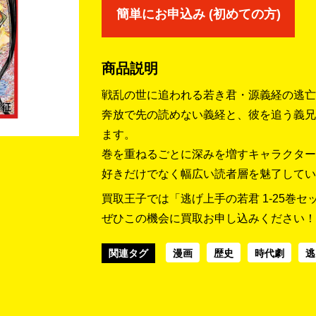
簡単にお申込み (初めての方)
商品説明
戦乱の世に追われる若き君・源義経の逃亡
奔放で先の読めない義経と、彼を追う義兄
ます。
巻を重ねるごとに深みを増すキャラクター
好きだけでなく幅広い読者層を魅了してい
買取王子では「逃げ上手の若君 1-25巻セ
ぜひこの機会に買取お申し込みください！
関連タグ
漫画
歴史
時代劇
逃