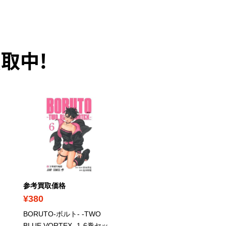
取中！
参考買取価格
参考買取価格
¥380
¥1,200
BORUTO-ボルト- -TWO
聖闘士星矢 1-28巻セット 
BLUE VORTEX- 1-6巻セッ
車田正美