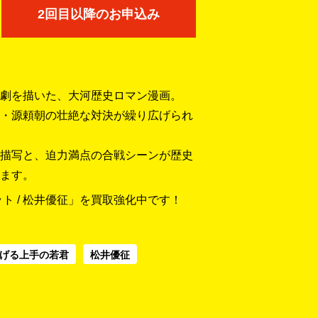
2回目以降のお申込み
劇を描いた、大河歴史ロマン漫画。
・源頼朝の壮絶な対決が繰り広げられ
描写と、迫力満点の合戦シーンが歴史
ます。
ット / 松井優征」を買取強化中です！
げる上手の若君
松井優征