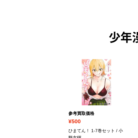
少年
考買取価格
参考買取価格
1,360
¥500
ントゥリア 1-8巻セット /
ひまてん！ 1-7巻セット / 小
森透
野玄暉