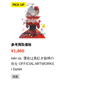
PICK UP
参考買取価格
参考買取価格
¥1,860
¥990
takt op. 運命は真紅き旋律の
ユーキャンの福祉住環境
街を OFFICIAL ARTWORKS
ーディネーター2級 速習
/ DeNA
スト 第2版【公式テキス
訂7版対応】【IBT試験、
画集
CBT試験対策】 / ユーキ
福祉住環境コーディネー
ー試験研究会（著、編集
病院管理学書