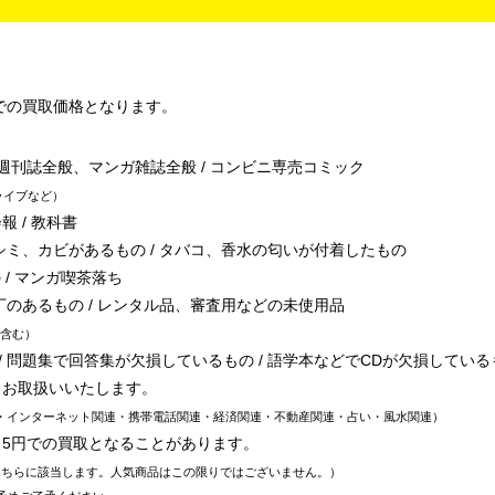
での買取価格となります。
/ 週刊誌全般、マンガ雑誌全般 / コンビニ専売コミック
ライブなど
報 / 教科書
シミ、カビがあるもの / タバコ、香水の匂いが付着したもの
 / マンガ喫茶落ち
丁のあるもの / レンタル品、審査用などの未使用品
含む
 問題集で回答集が欠損しているもの / 語学本などでCDが欠損している
、お取扱いいたします。
・インターネット関連・携帯電話関連・経済関連・不動産関連・占い・風水関連
～5円での買取となることがあります。
こちらに該当します。人気商品はこの限りではございません。