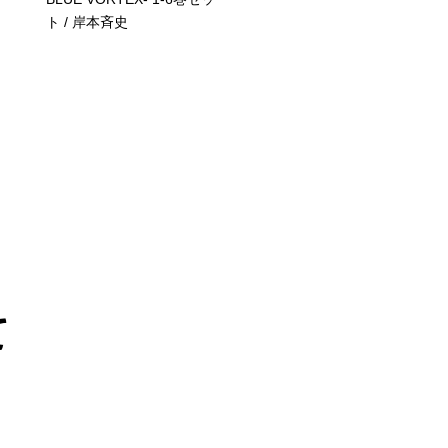
ト / 岸本斉史
て