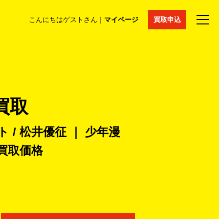
こんにちはゲストさん｜
マイページ
買取申込
法人買取
コラム
マイページ
採用情報
通販サイト
買取
 / 松井優征 ｜ 少年漫
買取価格