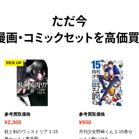
ただ今
漫画・コミックセットを高価買
PICK UP
参考買取価格
参考買取価格
¥2,300
¥930
杖と剣のウィストリア 1-15
月刊少女野崎くん 1-15巻セ
巻セット / 青井聖
ット / 椿いづみ