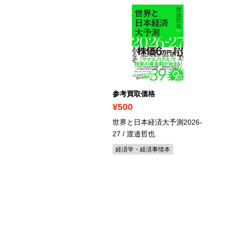
考買取価格
参考買取価格
590
¥500
学病院「痛み外来」の名
世界と日本経済大予測2026-
が教える あちこち痛い！
27 / 渡邉哲也
自分で治せる！一生役立
経済学・経済事情本
痛みほぐし地図大全 / 北原
樹
康本