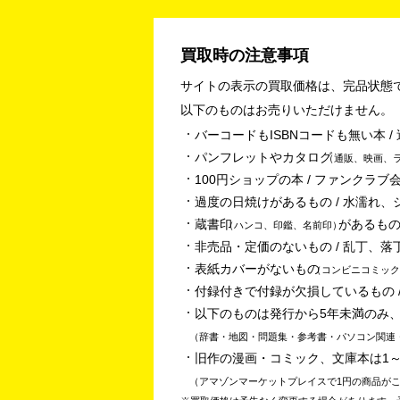
買取時の注意事項
サイトの表示の買取価格は、完品状態
以下のものはお売りいただけません。
バーコードもISBNコードも無い本 
パンフレットやカタログ
通販、映画、
100円ショップの本 / ファンクラブ会
過度の日焼けがあるもの / 水濡れ、
蔵書印
があるもの
ハンコ、印鑑、名前印
非売品・定価のないもの / 乱丁、落
表紙カバーがないもの
コンビニコミック
付録付きで付録が欠損しているもの /
以下のものは発行から5年未満のみ
辞書・地図・問題集・参考書・パソコン関連
旧作の漫画・コミック、文庫本は1
アマゾンマーケットプレイスで1円の商品が