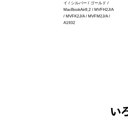
グレイ / シルバー / ゴール
イ / シルバー / ゴールド
/
/ MacBookAir10,1 /
MacBookAir8,2 / MVFH2J/A
N63J/A / MGN93J/A /
/ MVFK2J/A / MVFM2J/A /
ND3J/A
A1932
い