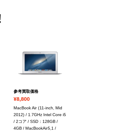
！
参考買取価格
参考買取価格
¥8,800
¥40,000
MacBook Air (11-inch, Mid
MacBook Air (Retina, 13-
2012) / 1.7GHz Intel Core i5
inch, 2018) / 1.6GHz Intel
/ 2コア / SSD：128GB /
Core i5 / 2コア / SSD：
4GB
/ MacBookAir5,1 /
128GB / 8GB / スペース