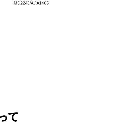
MD224J/A / A1465
イ / シルバー / ゴールド
/
MacBookAir8,1 / MRE82J
/ MREA2J/A / MREE2J/A /
A1932
って