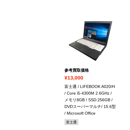
考買取価格
参考買取価格
2,400
¥13,000
c Pro (Early 2009) /
富士通 / LIFEBOOK A020/H
66GHz Intel Xeon / 4コア /
/ Core i5-4300M 2.6GHz /
D：640GB / 3GB
/
メモリ8GB / SSD:256GB /
cPro 4,1 / MB871J/A
DVDスーパーマルチ/ 15.6型
/ Microsoft Office
ac Pro
富士通