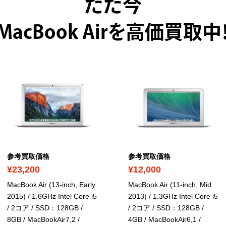
ただ今
MacBook Airを高価買取中
参考買取価格
参考買取価格
¥23,200
¥12,000
MacBook Air (13-inch, Early
MacBook Air (11-inch, Mid
2015) / 1.6GHz Intel Core i5
2013) / 1.3GHz Intel Core i5
/ 2コア / SSD：128GB /
/ 2コア / SSD：128GB /
8GB
/ MacBookAir7,2 /
4GB
/ MacBookAir6,1 /