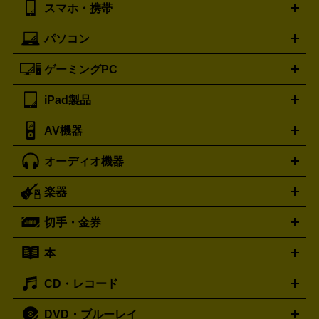
Bottega Veneta
BURBERRY
スマホ・携帯
ニコン
Canon
ソニー
富士フイルム
オリンパス
パナソニ
キッチン家電買取の
ブルガリ
カルティエ
BVLGARI
Cartier
ック
一眼レフカメラ
家電買取の詳細はこちら
コンパクトデジカメ（コンデジ）
ミラ
詳細はこちら
パソコン
ドルチェ＆ガッバーナ
フェンディ
Dolce&Gabbana
FENDI
iPhone
Xperia
Android
携帯電話
ポータブル充電器
スマ
ーレス一眼
一眼レフ レンズ各種
レンズフィルター
一脚・
ートフォンアクセサリー
三脚
ロエベ
ティファニー
Loewe
Tiffany&Co.
ゲーミングPC
ノートパソコン
デスクトップパソコン
Mac
パソコンパー
ツ
PCモニター
スマホ・携帯買取の詳細はこちら
パソコン周辺機器
電子ブックリーダー
プ
カメラ買取の詳細はこちら
ブランド品買取の詳細はこちら
iPad製品
デスクトップ
ノートパソコン
PCパーツ
周辺機器
リンター
AV機器
iPad
iPad Pro
ゲーミングPC買取の詳細はこちら
iPad Air
iPad mini
パソコン買取の詳細はこちら
オーディオ機器
ブルーレイ・DVDレコーダー
iPad製品買取の詳細はこちら
音楽プレイヤー
プロジェクタ
ー
ラジカセ
ラジオ
ミニコンポ・システムコンポ
ビデオ
楽器
スピーカー
プリメインアンプ
レコードプレーヤー・ターンテ
デッキ
カラオケ機器
テレビ
ブルーレイ・DVDプレーヤ
ーブル
CDプレイヤー
イヤホン
真空管アンプ
オープンリ
ー
マイク
リモコン
ICレコーダー
記録メディア
映像用
切手・金券
ギター
ベース
アコギ
バイオリン
サックス
フルート
ールデッキ
ヘッドホン
チューナー
AVアンプ
MDプレーヤ
ケーブル
キーボード
アンプ
エフェクター
ー
イコライザー
DATデッキ
ホームシアター・サラウンドセ
本
切手シート
クオカード
テレホンカード
ANA（全日空）株
ット
ウーファー
AV機器買取の詳細はこちら
ワイヤレス・ポータブルスピーカー
スマー
主優待券
JCBギフトカード
楽器買取の詳細はこちら
はがき・年賀状
トスピーカー
交換針・カートリッジ
音響用ケーブル
記録媒
CD・レコード
漫画・コミック
小説
ビジネス書
医学書・教育書
哲学・
体
人文書
趣味・暮らし本
切手・金券買取の詳細はこちら
写真集・絵本
DVD・ブルーレイ
J-POP
アニメ・ゲーム
サウンドトラック
ロック
ハード