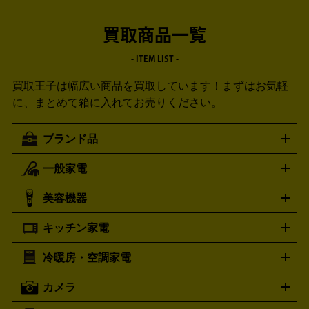
買取商品一覧
- ITEM LIST -
買取王子は幅広い商品を買取しています！
まずはお気軽
に、まとめて箱に入れてお売りください。
ブランド品
一般家電
ルイ・ヴィトン
エルメス
LOUIS VUITTON
HERMES
シャネル
グッチ
コーチ
CHANEL
GUCCI
COACH
美容機器
掃除機
アイロン
ミシン
電話機・FAX
電池・充電池
プラダ
フェリージ
ゴヤール
PRADA
Felisi
GOYARD
キッチン家電
ポーター
美顔器
脱毛器
家電買取の詳細はこちら
ヘアドライヤー
トゥミ
ヘアアイロン
EMS
フェ
PORTER
TUMI
イスケア
ボディケア
マッサージ機
電気シェーバー
電動
トリー バーチ
ロレックス
TORY BURCH
ROLEX
冷暖房・空調家電
オーブンレンジ・電子レンジ
炊飯器・精米機
ホットプレー
歯ブラシ
オメガ
アンテプリマ
OMEGA
ANTEPRIMA
ト・たこ焼き器
ホームベーカリー
電気圧力鍋
ミキサー・カ
カメラ
バレンシアガ
ストーブ
ファンヒーター
電気ヒーター
ふとん乾燥機
加
ッター
調理家電
BALENCIAGA
美容機器の詳細はこちら
ワインセラー
湿器、除湿器
空気清浄器
扇風機
サーキュレーター
ボッテガ・ヴェネタ
バーバリー