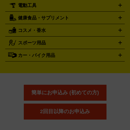
ール
ジ
ベースボールシャツ
うちわ
電動工具
テント・タープ
時計買取の詳細はこちら
寝袋・キャンプ寝具
ザック・リュック
発電
機
ナイフ
バーナー・バーベキューコンロ
お酒買取の詳細はこちら
ランタン・ライ
アーティスト・アイドルグッズ
健康食品・サプリメント
穴あけ・締付工具
切断工具
研磨工具
電動工具・充電工具
ト
クッカー・調理器具
キャンプテーブル・椅子
登山靴・ト
買取の詳細はこちら
レッキングシューズ
アウトドア用品
コスメ・香水
サントリー
アサヒ
MLM
サントリーウエルネス
カルピス
ハンディGPS、レインウエアなど
電動工具買取の詳細はこちら
スポーツ用品
SK-II
健康食品・サプリメント
シャネル
ドゥ・ラ・メール
キャンプ用品買取の詳細はこちら
エスケーツー
CHANEL
資生堂
買取の詳細はこちら
ポーラ
アディクション
DE LA MER
SHISEIDO
POLA
カー・バイク用品
ゴルフクラブ・ゴルフ用品
ドライバー
アイアンセット
フェ
アユーラ
アールエムケー
アルビ
ADDICTION
AYURA
RMK
アウェイウッド
ウェッジ
パター
ユーティリティ
テニス
オン
アンプリチュード
イヴ・サンローラ
ALBION
Amplitude
タイヤ
ブレーキパーツ
カーナビ
クラッチ
ドライブレコ
ラケット
バドミントンラケット
ン
イプサ
エスティローダー
YVES SAINT LAURENT
IPSA
ーダー
カーオーディオ
エスト
エレガンス
エリクシ
ESTEE LAUDER
est
Elégance
ール
オッペン化粧品
オバジ
花王
カネ
ELIXIR
Obagi
Kao
ボウ
KANEBO
簡単にお申込み (初めての方)
コスメ・香水買取の
詳細はこちら
2回目以降のお申込み