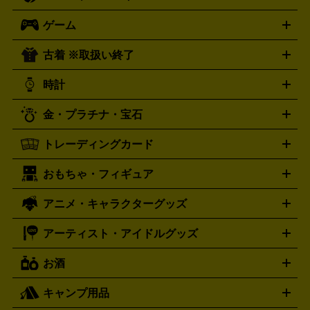
オーディオ買取の詳細はこちら
ロック・ヘヴィーメタル
本買取の詳細はこちら
ジャズ
クラシック
ソウル・R＆
ゲーム
映画
ドラマ
アニメ
ミュージックビデオ
アイドル
スポ
B
歌謡曲・演歌
洋楽
K-POP
ブルース・カントリー
ヒッ
ーツ
お笑い
ドキュメンタリー
舞台・ステージ
プホップ
ダンス・エレクトロニカ
フュージョン
ワール
古着 ※取扱い終了
ニンテンドー Switch2
ニンテンドー Switch
ド
ヒーリング・ニューエイジ
キッズ・ファミリー
日本の伝
スイッチ2
スイッチ
ニンテンドー 3DS
DVD買取の詳細はこちら
ニンテンドー DS
PS5
PS4
統芸能・芸能
カラオケ
スポーツ・カルチャー
プレステ5
時計
PS3
PS Vita
PSP
PS4 pro
PS2
プレステ4
プレステ3
古着買取の詳細はこちら
プレイステーション
PS VR
ゲームボーイ
ゲームボーイア
CD・レコード買取の詳細はこちら
金・プラチナ・宝石
ドバンス
ロレックス
Wii
Wii U
オメガ
ゲームキューブ
XBOX One
XBOX
ROLEX
OMEGA
One X
XBOX One S
XBOX 360
ファミコン
スーパーファ
タグホイヤー
カシオ
セイコー
TAG Heuer
SEIKO
CASIO
トレーディングカード
ゴールド
インゴット
コイン・金貨
メダル・記念品
ジュ
ミコン
ニンテンドー64
セガサターン
ドリームキャスト
G-SHOCK
パネライ
カルティエ
Gショック
Panerai
Cartier
エリー・宝石
シルバーアクセサリー
銀食器・カトラリー
PCエンジン
ネオジオ
メガドライブ
PCゲーム
ゲームパッ
おもちゃ・フィギュア
スウォッチ
ポケモンカード
遊戯王
センチュリー
ワンピースカード
デュエルマスター
Swatch
CENTURY
ド
メモリーカード
アーケードスティック
レーシングコント
ズ
ホロライブ オフィシャルカードゲーム
サプライ品
未開
ローラー
ヘッドセット
amiibo
ニンテンドークラシックミニ
タイメックス
シチズン
プレゲ
TIMEX
CITIZEN
Breguet
アニメ・キャラクターグッズ
フィギュア
プラモデル
ミニカー
レトロトイ
エアガン・
封ボックス
金・プラチナ買取の詳細はこちら
未開封パック
その他カードゲーム
その他コレク
ファミコン
ニンテンドークラシックミニスーパーファミコン
ブルガリ
ダニエル・ウェリントン
BVLGARI
Daniel Wellington
モデルガン
ドール
鉄道模型
ションカード
メガドライブミニ
レトロフリーク
レトロゲーム互換機
アーティスト・アイドルグッズ
ディーゼル
アルマーニ
フェンディ
VTuberグッズ
缶バッジ
アクリルグッズ
ラバスト
タペス
Diesel
ARMANI
FENDI
トリー
抱き枕カバー
おもちゃ買取の詳細はこちら
一番くじ
ぬいぐるみ
トレーディングカード買取の詳細はこちら
フランクミュラー
グッチ
ゲーム買取の詳細はこちら
FRANCK MULLER
GUCCI
お酒
ライブDVD・Blu-ray
映像ソフト
アイドルCD
写真集
ペン
ハミルトン
ハリー･ウィンストン
Hamilton
Harry Winston
ライト
タオル
アニメ・キャラクターグッズ
Tシャツ
パーカー
はっぴ
生写真
ジャー
キャンプ用品
エルメス
ルミノックス
HERMES
LUMINOX
ウイスキー
ワイン
ブランデー
日本酒・焼酎
各種アルコ
ジ
アクリルキーホルダー
買取の詳細はこちら
トートバッグ
リュック
缶バッ