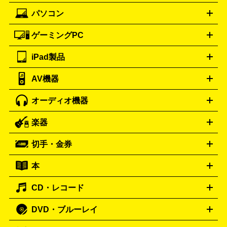
BVLGARI
Cartier
ック
一眼レフカメラ
家電買取の詳細はこちら
コンパクトデジカメ（コンデジ）
ミラ
詳細はこちら
パソコン
ドルチェ＆ガッバーナ
フェンディ
Dolce&Gabbana
FENDI
iPhone
Xperia
Android
携帯電話
ポータブル充電器
スマ
ーレス一眼
一眼レフ レンズ各種
レンズフィルター
一脚・
ートフォンアクセサリー
三脚
ロエベ
ティファニー
Loewe
Tiffany&Co.
ゲーミングPC
ノートパソコン
デスクトップパソコン
Mac
パソコンパー
ツ
PCモニター
スマホ・携帯買取の詳細はこちら
パソコン周辺機器
電子ブックリーダー
プ
カメラ買取の詳細はこちら
ブランド品買取の詳細はこちら
iPad製品
デスクトップ
ノートパソコン
PCパーツ
周辺機器
リンター
AV機器
iPad
iPad Pro
ゲーミングPC買取の詳細はこちら
iPad Air
iPad mini
パソコン買取の詳細はこちら
オーディオ機器
ブルーレイ・DVDレコーダー
iPad製品買取の詳細はこちら
音楽プレイヤー
プロジェクタ
ー
ラジカセ
ラジオ
ミニコンポ・システムコンポ
ビデオ
楽器
スピーカー
プリメインアンプ
レコードプレーヤー・ターンテ
デッキ
カラオケ機器
テレビ
ブルーレイ・DVDプレーヤ
ーブル
CDプレイヤー
イヤホン
真空管アンプ
オープンリ
ー
マイク
リモコン
ICレコーダー
記録メディア
映像用
切手・金券
ギター
ベース
アコギ
バイオリン
サックス
フルート
ールデッキ
ヘッドホン
チューナー
AVアンプ
MDプレーヤ
ケーブル
キーボード
アンプ
エフェクター
ー
イコライザー
DATデッキ
ホームシアター・サラウンドセ
本
切手シート
クオカード
テレホンカード
ANA（全日空）株
ット
ウーファー
AV機器買取の詳細はこちら
ワイヤレス・ポータブルスピーカー
スマー
主優待券
JCBギフトカード
楽器買取の詳細はこちら
はがき・年賀状
トスピーカー
交換針・カートリッジ
音響用ケーブル
記録媒
CD・レコード
漫画・コミック
小説
ビジネス書
医学書・教育書
哲学・
体
人文書
趣味・暮らし本
切手・金券買取の詳細はこちら
写真集・絵本
DVD・ブルーレイ
J-POP
アニメ・ゲーム
サウンドトラック
ロック
ハード
オーディオ買取の詳細はこちら
ロック・ヘヴィーメタル
本買取の詳細はこちら
ジャズ
クラシック
ソウル・R＆