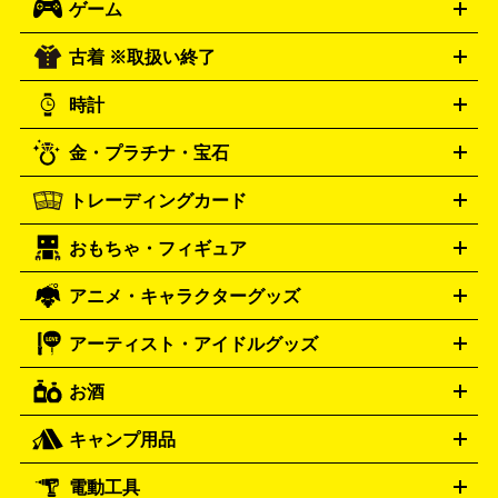
ゲーム
映画
ドラマ
アニメ
ミュージックビデオ
アイドル
スポ
B
歌謡曲・演歌
洋楽
K-POP
ブルース・カントリー
ヒッ
ーツ
お笑い
ドキュメンタリー
舞台・ステージ
プホップ
ダンス・エレクトロニカ
フュージョン
ワール
古着 ※取扱い終了
ニンテンドー Switch2
ニンテンドー Switch
ド
ヒーリング・ニューエイジ
キッズ・ファミリー
日本の伝
スイッチ2
スイッチ
ニンテンドー 3DS
DVD買取の詳細はこちら
ニンテンドー DS
PS5
PS4
統芸能・芸能
カラオケ
スポーツ・カルチャー
プレステ5
時計
PS3
PS Vita
PSP
PS4 pro
PS2
プレステ4
プレステ3
古着買取の詳細はこちら
プレイステーション
PS VR
ゲームボーイ
ゲームボーイア
CD・レコード買取の詳細はこちら
金・プラチナ・宝石
ドバンス
ロレックス
Wii
Wii U
オメガ
ゲームキューブ
XBOX One
XBOX
ROLEX
OMEGA
One X
XBOX One S
XBOX 360
ファミコン
スーパーファ
タグホイヤー
カシオ
セイコー
TAG Heuer
SEIKO
CASIO
トレーディングカード
ゴールド
インゴット
コイン・金貨
メダル・記念品
ジュ
ミコン
ニンテンドー64
セガサターン
ドリームキャスト
G-SHOCK
パネライ
カルティエ
Gショック
Panerai
Cartier
エリー・宝石
シルバーアクセサリー
銀食器・カトラリー
PCエンジン
ネオジオ
メガドライブ
PCゲーム
ゲームパッ
おもちゃ・フィギュア
スウォッチ
ポケモンカード
遊戯王
センチュリー
ワンピースカード
デュエルマスター
Swatch
CENTURY
ド
メモリーカード
アーケードスティック
レーシングコント
ズ
ホロライブ オフィシャルカードゲーム
サプライ品
未開
ローラー
ヘッドセット
amiibo
ニンテンドークラシックミニ
タイメックス
シチズン
プレゲ
TIMEX
CITIZEN
Breguet
アニメ・キャラクターグッズ
フィギュア
プラモデル
ミニカー
レトロトイ
エアガン・
封ボックス
金・プラチナ買取の詳細はこちら
未開封パック
その他カードゲーム
その他コレク
ファミコン
ニンテンドークラシックミニスーパーファミコン
ブルガリ
ダニエル・ウェリントン
BVLGARI
Daniel Wellington
モデルガン
ドール
鉄道模型
ションカード
メガドライブミニ
レトロフリーク
レトロゲーム互換機
アーティスト・アイドルグッズ
ディーゼル
アルマーニ
フェンディ
VTuberグッズ
缶バッジ
アクリルグッズ
ラバスト
タペス
Diesel
ARMANI
FENDI
トリー
抱き枕カバー
おもちゃ買取の詳細はこちら
一番くじ
ぬいぐるみ
トレーディングカード買取の詳細はこちら
フランクミュラー
グッチ
ゲーム買取の詳細はこちら
FRANCK MULLER
GUCCI
お酒
ライブDVD・Blu-ray
映像ソフト
アイドルCD
写真集
ペン
ハミルトン
ハリー･ウィンストン
Hamilton
Harry Winston
ライト
タオル
アニメ・キャラクターグッズ
Tシャツ
パーカー
はっぴ
生写真
ジャー
キャンプ用品
エルメス
ルミノックス
HERMES
LUMINOX
ウイスキー
ワイン
ブランデー
日本酒・焼酎
各種アルコ
ジ
アクリルキーホルダー
買取の詳細はこちら
トートバッグ
リュック
缶バッ
ール
ジ
ベースボールシャツ
うちわ
電動工具
テント・タープ
時計買取の詳細はこちら
寝袋・キャンプ寝具
ザック・リュック
発電