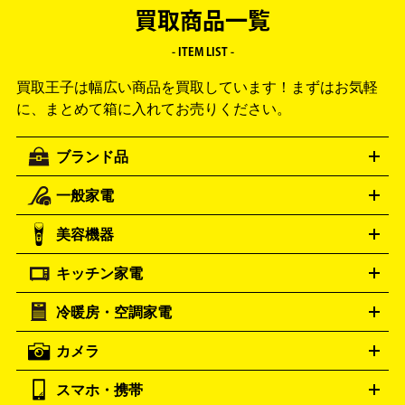
買取商品一覧
- ITEM LIST -
買取王子は幅広い商品を買取しています！
まずはお気軽
に、まとめて箱に入れてお売りください。
ブランド品
一般家電
ルイ・ヴィトン
エルメス
LOUIS VUITTON
HERMES
シャネル
グッチ
コーチ
CHANEL
GUCCI
COACH
美容機器
掃除機
アイロン
ミシン
電話機・FAX
電池・充電池
プラダ
フェリージ
ゴヤール
PRADA
Felisi
GOYARD
キッチン家電
ポーター
美顔器
脱毛器
家電買取の詳細はこちら
ヘアドライヤー
トゥミ
ヘアアイロン
EMS
フェ
PORTER
TUMI
イスケア
ボディケア
マッサージ機
電気シェーバー
電動
トリー バーチ
ロレックス
TORY BURCH
ROLEX
冷暖房・空調家電
オーブンレンジ・電子レンジ
炊飯器・精米機
ホットプレー
歯ブラシ
オメガ
アンテプリマ
OMEGA
ANTEPRIMA
ト・たこ焼き器
ホームベーカリー
電気圧力鍋
ミキサー・カ
カメラ
バレンシアガ
ストーブ
ファンヒーター
電気ヒーター
ふとん乾燥機
加
ッター
調理家電
BALENCIAGA
美容機器の詳細はこちら
ワインセラー
湿器、除湿器
空気清浄器
扇風機
サーキュレーター
ボッテガ・ヴェネタ
バーバリー
Bottega Veneta
BURBERRY
スマホ・携帯
ニコン
Canon
ソニー
富士フイルム
オリンパス
パナソニ
キッチン家電買取の
ブルガリ
カルティエ