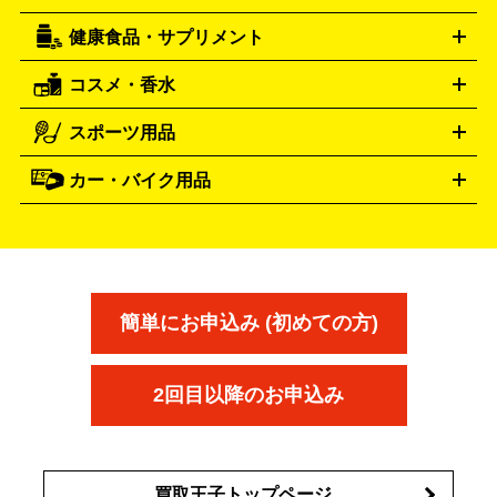
機
ナイフ
バーナー・バーベキューコンロ
お酒買取の詳細はこちら
ランタン・ライ
アーティスト・アイドルグッズ
健康食品・サプリメント
穴あけ・締付工具
切断工具
研磨工具
電動工具・充電工具
ト
クッカー・調理器具
キャンプテーブル・椅子
登山靴・ト
買取の詳細はこちら
レッキングシューズ
アウトドア用品
コスメ・香水
サントリー
アサヒ
MLM
サントリーウエルネス
カルピス
ハンディGPS、レインウエアなど
電動工具買取の詳細はこちら
スポーツ用品
SK-II
健康食品・サプリメント
シャネル
ドゥ・ラ・メール
キャンプ用品買取の詳細はこちら
エスケーツー
CHANEL
資生堂
買取の詳細はこちら
ポーラ
アディクション
DE LA MER
SHISEIDO
POLA
カー・バイク用品
ゴルフクラブ・ゴルフ用品
ドライバー
アイアンセット
フェ
アユーラ
アールエムケー
アルビ
ADDICTION
AYURA
RMK
アウェイウッド
ウェッジ
パター
ユーティリティ
テニス
オン
アンプリチュード
イヴ・サンローラ
ALBION
Amplitude
タイヤ
ブレーキパーツ
カーナビ
クラッチ
ドライブレコ
ラケット
バドミントンラケット
ン
イプサ
エスティローダー
YVES SAINT LAURENT
IPSA
ーダー
カーオーディオ
エスト
エレガンス
エリクシ
ESTEE LAUDER
est
Elégance
ール
オッペン化粧品
オバジ
花王
カネ
ELIXIR
Obagi
Kao
ボウ
KANEBO
簡単にお申込み (初めての方)
コスメ・香水買取の
詳細はこちら
2回目以降のお申込み
買取王子トップページ